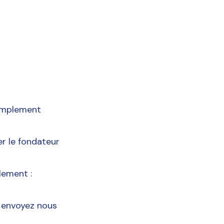
 simplement
er le fondateur
lement :
, envoyez nous