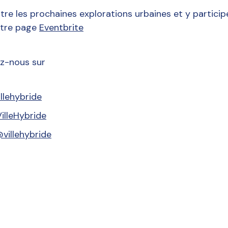
tre les prochaines explorations urbaines et y particip
otre page
Eventbrite
ez-nous sur
llehybride
illeHybride
villehybride