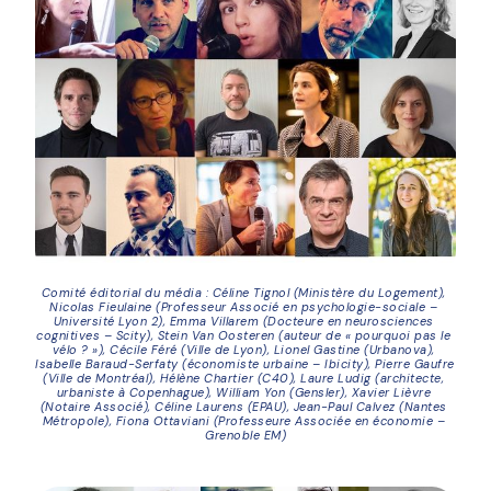
Comité éditorial du média : Céline Tignol (Ministère du Logement), 
Nicolas Fieulaine (Professeur Associé en psychologie-sociale – 
Université Lyon 2), Emma Villarem (Docteure en neurosciences 
cognitives – Scity), Stein Van Oosteren (auteur de « pourquoi pas le 
vélo ? »), Cécile Féré (Ville de Lyon), Lionel Gastine (Urbanova), 
Isabelle Baraud-Serfaty (économiste urbaine – Ibicity), Pierre Gaufre 
(Ville de Montréal), Hélène Chartier (C40), Laure Ludig (architecte, 
urbaniste à Copenhague), William Yon (Gensler), Xavier Lièvre 
(Notaire Associé), Céline Laurens (EPAU), Jean-Paul Calvez (Nantes 
Métropole), Fiona Ottaviani (Professeure Associée en économie – 
Grenoble EM)