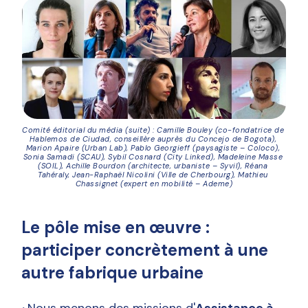
Comité éditorial du média (suite) : Camille Bouley (co-fondatrice de 
Hablemos de Ciudad, conseillère auprès du Concejo de Bogota), 
Marion Apaire (Urban Lab), Pablo Georgieff (paysagiste – Coloco), 
Sonia Samadi (SCAU), Sybil Cosnard (City Linked), Madeleine Masse 
(SOIL), Achille Bourdon (architecte, urbaniste – Syvil), Réana 
Tahéraly, Jean-Raphaël Nicolini (Ville de Cherbourg), Mathieu 
Chassignet (expert en mobilité – Ademe)
Le pôle mise en œuvre :
participer concrètement à une
autre fabrique urbaine
·
Nous menons des missions d'
Assistance à