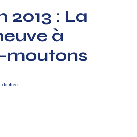
in 2013 : La
neuve à
e-moutons
de lecture