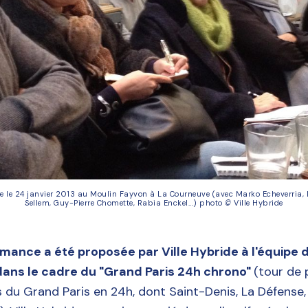
e le 24 janvier 2013 au Moulin Fayvon à La Courneuve (avec Marko Echeverria, M
Sellem, Guy-Pierre Chomette, Rabia Enckel...) photo 
©
 Ville Hybride
ance a été proposée par Ville Hybride à l'équipe 
 dans le cadre du "Grand Paris 24h chrono"
(tour de 
du Grand Paris en 24h, dont Saint-Denis, La Défense, 