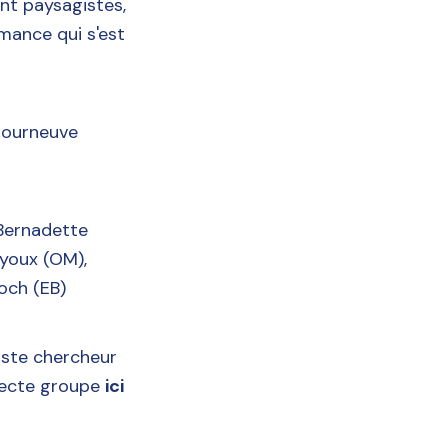
sant paysagistes,
mance qui s'est
 Courneuve
 Bernadette
uyoux (OM),
loch (EB)
iste chercheur
itecte groupe
ici