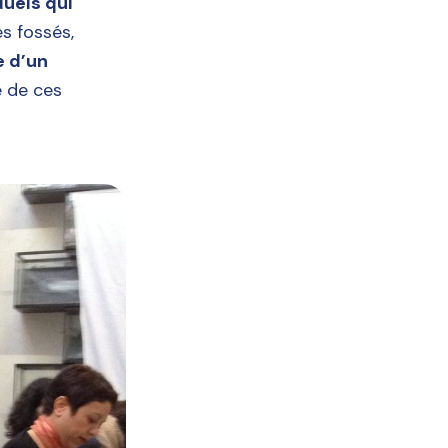
duels qui
es fossés,
 d’un
e de ces