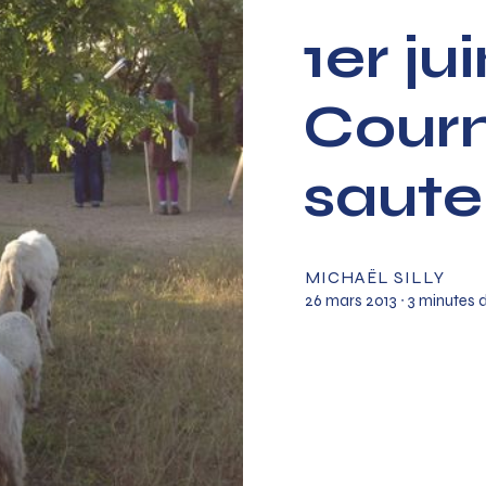
1er ju
Cour
saut
MICHAËL SILLY
26 mars 2013
∙ 3 minutes 