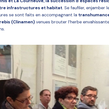
nis et La Courneuve, la succession d’espaces rési
re infrastructures et habitat
. Se faufiler, enjamber l
tures se sont faits en accompagnant la
transhumance
rebis (Clinamen)
venues brouter l’herbe envahissant
ns.