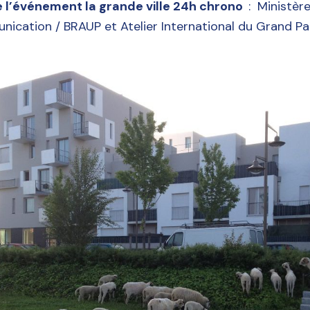
e l’événement la grande ville 24h chrono
: Ministère
nication / BRAUP et Atelier International du Grand Par