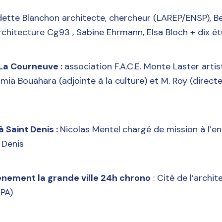
ette Blanchon architecte, chercheur (LAREP/ENSP), B
architecture Cg93 , Sabine Ehrmann, Elsa Bloch + dix é
 La Courneuve :
association F.A.C.E. Monte Laster artist
a Bouahara (adjointe à la culture) et M. Roy (directe
à Saint Denis :
Nicolas Mentel
chargé de mission à l’e
 Denis
nement la grande ville 24h chrono
: Cité de l’archit
PA)