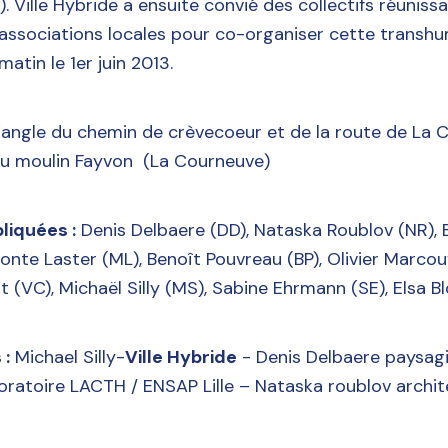
.). Ville Hybride a ensuite convié des collectifs réunis
 associations locales pour co-organiser cette transhu
atin le 1er juin 2013.
 l’angle du chemin de crèvecoeur et de la route de La
 au moulin Fayvon (La Courneuve)
liquées :
Denis Delbaere (DD), Nataska Roublov (NR),
onte Laster (ML), Benoît Pouvreau (BP), Olivier Marco
t (VC), Michaël Silly (MS), Sabine Ehrmann (SE), Elsa B
 :
Michael Silly-
Ville Hybride
- Denis Delbaere paysag
oratoire LACTH / ENSAP Lille – Nataska roublov arch