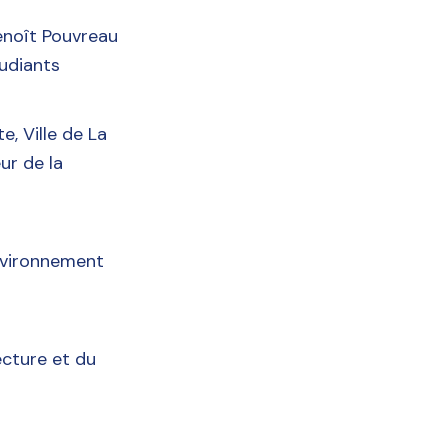
enoît Pouvreau
tudiants
e, Ville de La
ur de la
nvironnement
ecture et du