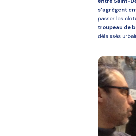
entre Saint-De
s’agrègent ent
passer les clô
troupeau de b
délaissés urbai