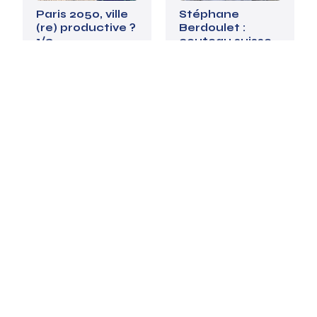
Paris 2050, ville
Stéphane
(re) productive ?
Berdoulet :
1/3
couteau suisse
de Lil'ô-Saint-
Denis