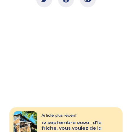
Article plus récent
12 septembre 2020 : d’la
friche, vous voulez de la