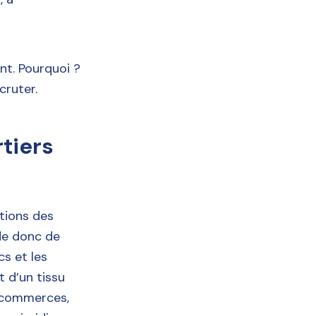
nt. Pourquoi ?
cruter.
rtiers
tions des
de donc de
cs et les
t d’un tissu
, commerces,