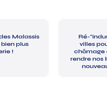
 des Malassis
Ré-"indus
 bien plus
villes po
rie !
chômage 
rendre nos 
nouveau