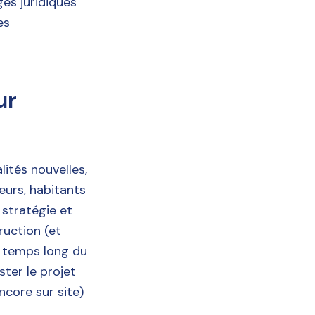
ges juridiques
es
ur
ités nouvelles,
eurs, habitants
a stratégie et
ruction (et
du temps long du
ster le projet
ncore sur site)