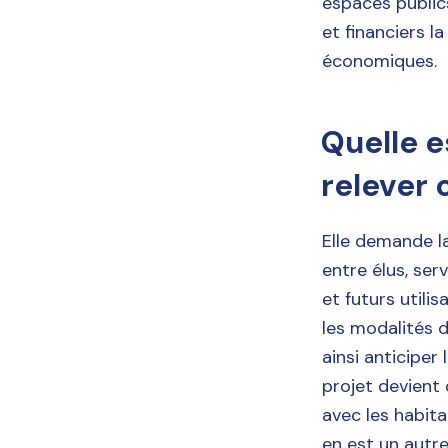
espaces publics
et financiers l
économiques.
Quelle e
relever 
Elle demande l
entre élus, ser
et futurs utilis
les modalités 
ainsi anticiper
projet devient 
avec les habita
en est un autre