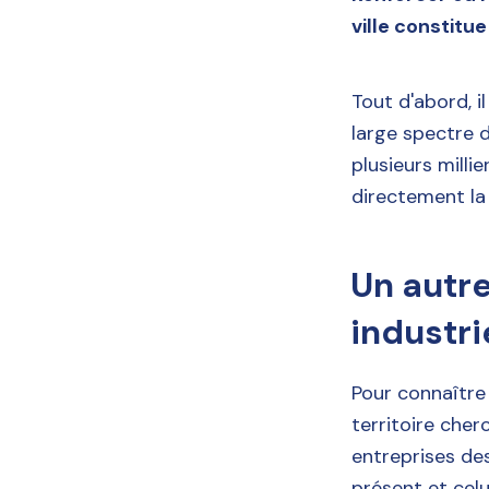
ville constitue
Tout d'abord, i
large spectre d
plusieurs milli
directement la
Un autre
industri
Pour connaître 
territoire cher
entreprises des
présent et celui