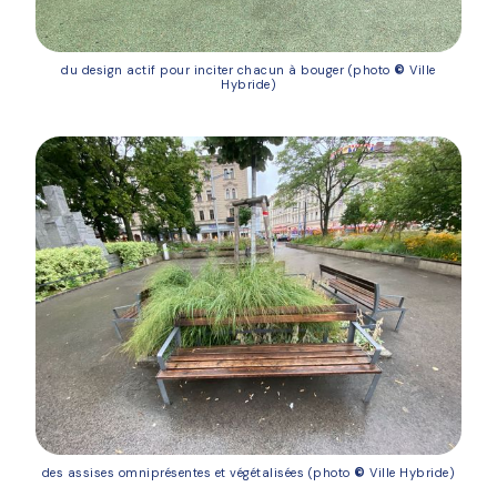
du design actif pour inciter chacun à bouger (photo
©
Ville
Hybride)
des assises omniprésentes et végétalisées (photo
©
Ville Hybride)