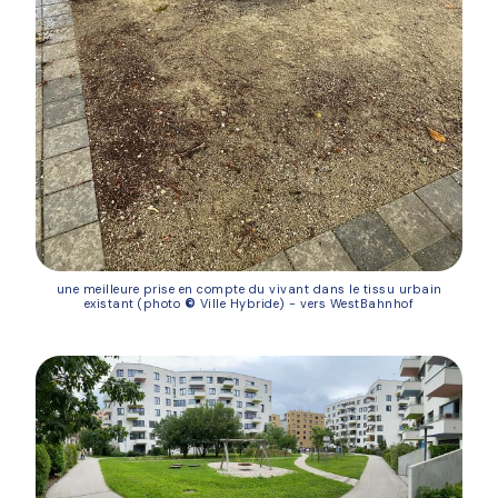
une meilleure prise en compte du vivant dans le tissu urbain
existant (photo
©
Ville Hybride) - vers WestBahnhof