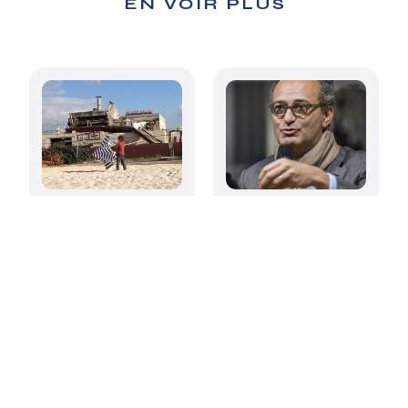
EN VOIR PLUS
Foncières
Xavier Lièvre, le
territoriales
goût des mots
solidaires, un
levier pour la
transition ?