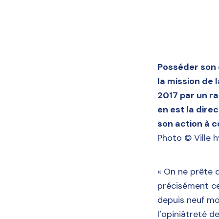
Posséder son 
la mission de 
2017 par un r
en est la dire
son action à c
Photo © Ville 
« On ne prête q
précisément ce
depuis neuf moi
l’opiniâtreté d