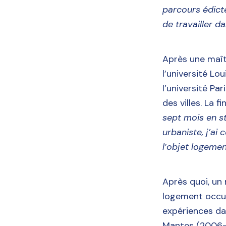
parcours édicté
de travailler d
Après une maît
l’université L
l’université Pa
des villes. La f
sept mois en s
urbaniste, j’ai
l’objet logemen
Après quoi, un
logement occup
expériences da
Mantes (2006-20