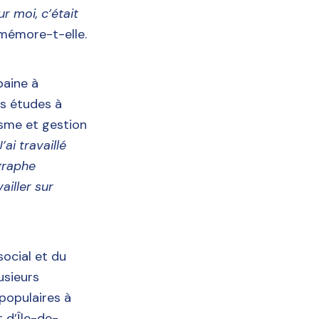
r moi, c’était
emémore-t-elle.
baine à
es études à
isme et gestion
’ai travaillé
graphe
ailler sur
ocial et du
usieurs
populaires à
t d’Île-de-