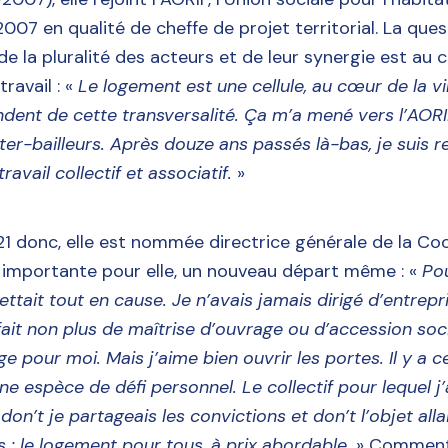
 2007 en qualité de cheffe de projet territorial. La ques
 de la pluralité des acteurs et de leur synergie est au 
ravail : «
Le logement est une cellule, au cœur de la vil
endent de cette transversalité. Ça m’a mené vers l’AORI
ter-bailleurs.
Après douze ans passés là-bas, je suis r
ravail collectif et associatif.
»
 donc, elle est nommée directrice générale de la Coo
e importante pour elle, un nouveau départ même : «
Pou
ettait tout en cause. Je n’avais jamais dirigé d’entrepri
fait non plus de maîtrise d’ouvrage ou d’accession socia
e pour moi. Mais j’aime bien ouvrir les portes. Il y a ce
e espèce de défi personnel. Le collectif pour lequel j’al
 don’t je partageais les convictions et don’t l’objet all
 : le logement pour tous, à prix abordable.
» Commentai