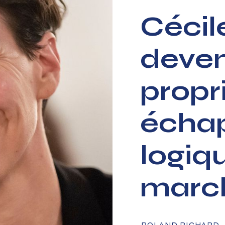
Céci
deven
propr
échap
logiq
marc
ROLAND RICHARD