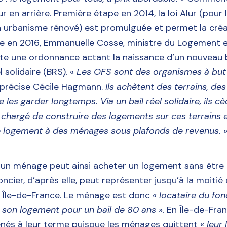
r en arrière. Première étape en 2014, la loi Alur (pour 
 urbanisme rénové) est promulguée et permet la créa
 en 2016, Emmanuelle Cosse, ministre du Logement et
te une ordonnance actant la naissance d’un nouveau b
el solidaire (BRS). «
Les OFS sont des organismes à but 
 précise Cécile Hagmann.
Ils achètent des terrains, des
 les garder longtemps. Via un bail réel solidaire, ils cè
 chargé de construire des logements sur ces terrains 
 le logement à des ménages sous plafonds de revenus.
 un ménage peut ainsi acheter un logement sans être 
oncier, d’après elle, peut représenter jusqu’à la moitié
 Île-de-France. Le ménage est donc «
locataire du fon
e son logement pour un bail de 80 ans
». En Île-de-Fran
nés à leur terme puisque les ménages quittent «
leur