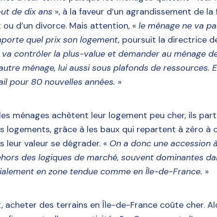
t de dix ans
», à la faveur d’un agrandissement de la f
 ou d’un divorce. Mais attention, «
le ménage ne va pa
mporte quel prix son logement,
poursuit la directrice 
 va contrôler la plus-value et demander au ménage d
utre ménage, lui aussi sous plafonds de ressources. E
ail pour 80 nouvelles années.
»
 les ménages achètent leur logement peu cher, ils parti
es logements, grâce à les baux qui repartent à zéro à 
s leur valeur se dégrader. «
On a donc une accession à
ehors des logiques de marché, souvent dominantes dan
cialement en zone tendue comme en Île-de-France.
»
, acheter des terrains en Île-de-France coûte cher. 