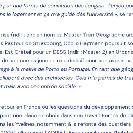
 par une forme de conviction dès l’origine : l’enjeu pou
ans le logement et ça m’a guidé dès l’université
», se r
rise (ndlr : ancien nom du Master 1) en Géographie ur
ouis Pasteur de Strasbourg, Cécile Hagmann poursuit s
ris-Est Créteil pour un DESS (ndlr : Master 2) en Urban
in de son cursus joue un rôle décisif pour son avenir : «
J
tage à la mairie de Porto au Portugal. En tant que géo
 collaboré avec des architectes. Cela m’a permis de trav
t mais avec une entrée sociale.
»
 retour en France où les questions du développement s
ent une place de choix dans son travail. Fortes de pl
ns les Yvelines, notamment à la refonte des quartiers 
07), elle rejoint l’AORIF, l’Union sociale pour l’habita