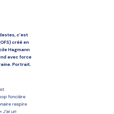
estes, c’est
 (OFS) créé en
écile Hagmann
end avec force
ine. Portrait.
est
oop foncière
naire respire
 «
J’ai un