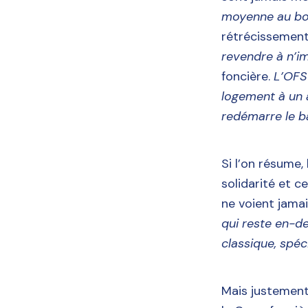
moyenne au bou
rétrécissement
revendre à n’i
foncière.
L’OFS
logement à un a
redémarre le b
Si l’on résume,
solidarité et c
ne voient jamai
qui reste en-d
classique, spé
Mais justement