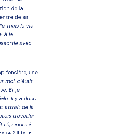
tion de la
centre de sa
le, mais la vie
F à la
essortie avec
p foncière, une
r moi, c’était
se. Et je
le. Il y a donc
t attrait de la
lais travailler
ait répondre à
re ? Il faut