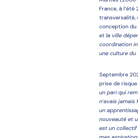
France, à l’été
transversalité,
conception du t
et la ville dép
coordination in
une culture du t
Septembre 2021
prise de risqu
un pari qui rem
n’avais jamais 
un apprentissag
nouveauté et un
est un collectif
mes aspirations