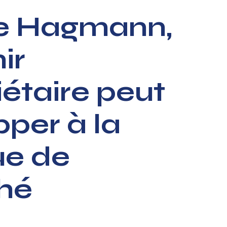
le Hagmann,
ir
iétaire peut
per à la
ue de
hé