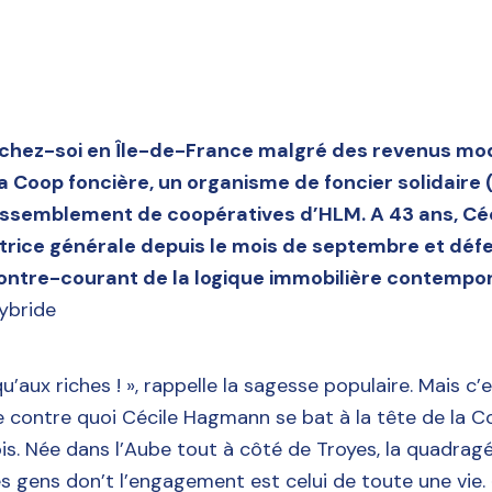
chez-soi en Île-de-France malgré des revenus mod
la Coop foncière, un organisme de foncier solidaire
assemblement de coopératives d’HLM. A 43 ans, C
ctrice générale depuis le mois de septembre et déf
ontre-courant de la logique immobilière contempora
hybride
u’aux riches ! », rappelle la sagesse populaire. Mais c’
 contre quoi Cécile Hagmann se bat à la tête de la C
s. Née dans l’Aube tout à côté de Troyes, la quadragé
es gens don’t l’engagement est celui de toute une vie.