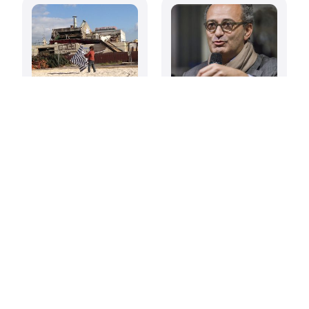
Foncières
Xavier Lièvre, le
territoriales
goût des mots
solidaires, un
levier pour la
transition ?