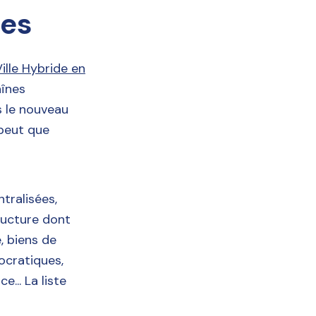
ues
ille Hybride en
aînes
s le nouveau
 peut que
tralisées,
ructure dont
e, biens de
ocratiques,
... La liste