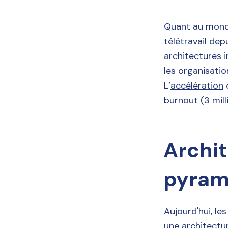
Quant au monde
télétravail dep
architectures 
les organisati
L’
accélération
q
burnout (
3 mil
Archit
pyram
Aujourd'hui, les
une architectur