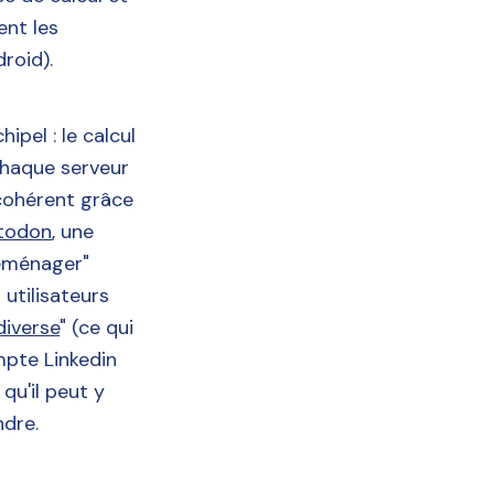
ent les
droid).
ipel : le calcul
Chaque serveur
 cohérent grâce
todon
, une
déménager"
 utilisateurs
diverse
" (ce qui
mpte Linkedin
qu'il peut y
ndre.