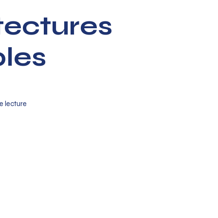
tectures
bles
e lecture