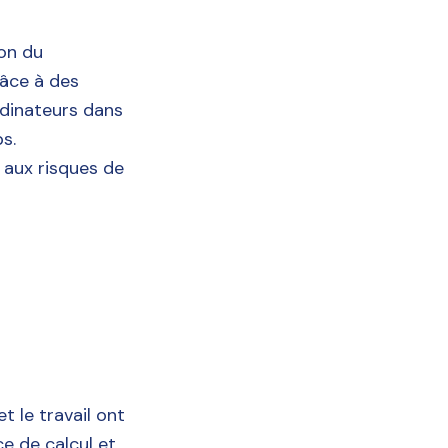
ion du
râce à des
rdinateurs dans
s.
 aux risques de
t le travail ont
ce de calcul et