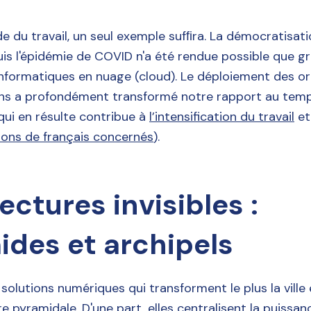
 du travail, un seul exemple sufﬁra. La démocratisat
uis l'épidémie de COVID n'a été rendue possible que g
informatiques en nuage (cloud). Le déploiement des o
ons a profondément transformé notre rapport au temp
ui en résulte contribue à
l’intensification du travail
et
lions de français concernés
).
ectures invisibles :
ides et archipels
 solutions numériques qui transforment le plus la ville e
e pyramidale. D'une part, elles centralisent la puissan