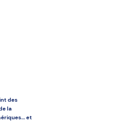
int des
de la
umériques… et