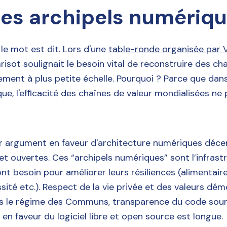
des archipels numériq
le mot est dit. Lors d'une
table-ronde organisée par V
Grisot soulignait le besoin vital de reconstruire des ch
ement à plus petite échelle. Pourquoi ? Parce que dan
ue, l'efﬁcacité des chaînes de valeur mondialisées ne
er argument en faveur d'architecture numériques décen
et ouvertes. Ces “archipels numériques” sont l’infrast
 ont besoin pour améliorer leurs résiliences (alimentair
ité etc.). Respect de la vie privée et des valeurs dém
ns le régime des Communs, transparence du code source
n faveur du logiciel libre et open source est longue.