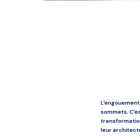
L'engouement p
sommets. C'est
transformation
leur architectu