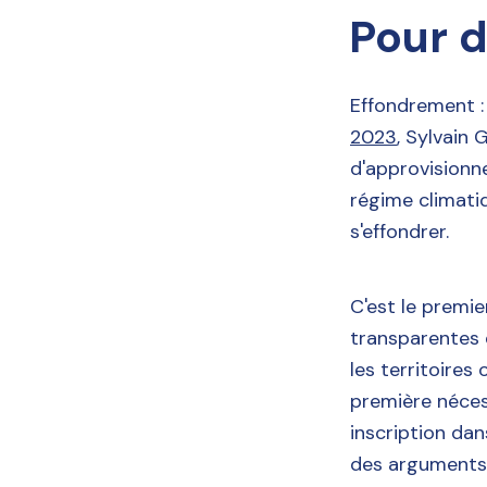
Pour 
Effondrement : 
2023
, Sylvain 
d'approvisionn
régime climatiq
s'effondrer.
C'est le premi
transparentes 
les territoires
première nécess
inscription da
des arguments e