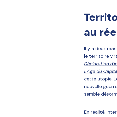
Territ
au rée
Il y a deux man
le territoire v
Déclaration d
L'Âge du Capita
cette utopie. L
nouvelle guerre
semble désorma
En réalité, Int