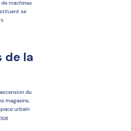
ds de machines
nstituent se
rs
 de la
e ascension du
ns magasins,
espace urbain
ance