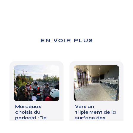
EN VOIR PLUS
Morceaux
Vers un
choisis du
triplement de la
podcast : "le
surface des
périph, après
parkings vélos
tout"
dans le